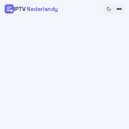
IPTV
Nederlandy
Home
Prijzen
Installatiegids
Contact
Bestel Nu