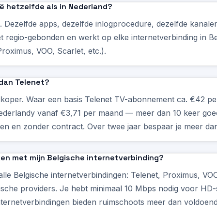
ië hetzelfde als in Nederland?
ek. Dezelfde apps, dezelfde inlogprocedure, dezelfde kanale
niet regio-gebonden en werkt op elke internetverbinding in Be
Proximus, VOO, Scarlet, etc.).
 dan Telenet?
edkoper. Waar een basis Telenet TV-abonnement ca. €42 pe
 Nederlandy vanaf €3,71 per maand — meer dan 10 keer g
en en zonder contract. Over twee jaar bespaar je meer da
ken met mijn Belgische internetverbinding?
lle Belgische internetverbindingen: Telenet, Proximus, VO
gische providers. Je hebt minimaal 10 Mbps nodig voor HD-
nternetverbindingen bieden ruimschoots meer dan voldoend