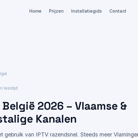
Home
Prijzen
Installatiegids
Contact
lgië
n leestijd
Bestel Nu
 België 2026 – Vlaamse &
talige Kanalen
het gebruik van IPTV razendsnel. Steeds meer Vlaminge