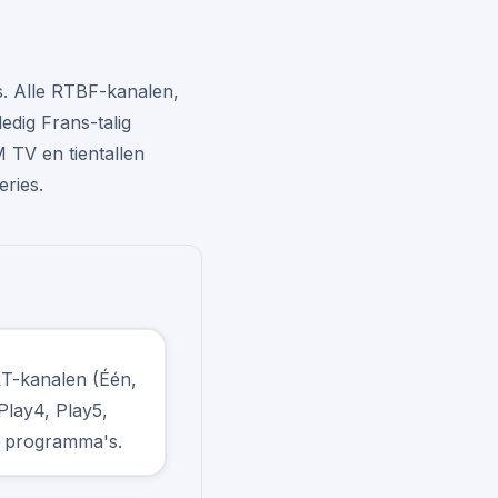
s. Alle RTBF-kanalen,
dig Frans-talig
 TV en tientallen
eries.
RT-kanalen (Één,
lay4, Play5,
e programma's.