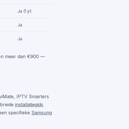
Ja (1 jr)
Ja
Ja
den meer dan €900 —
TiviMate, IPTV Smarters
ebreide
installatiegids
een specifieke
Samsung