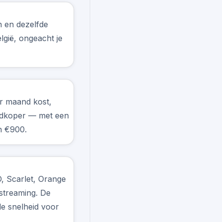
n en dezelfde
lgië, ongeacht je
r maand kost,
oedkoper — met een
n €900.
O, Scarlet, Orange
streaming. De
e snelheid voor