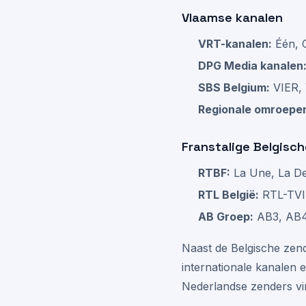
Vlaamse kanalen
VRT-kanalen:
Één, 
DPG Media kanalen
SBS Belgium:
VIER, 
Regionale omroepe
Franstalige Belgisc
RTBF:
La Une, La De
RTL België:
RTL-TVI,
AB Groep:
AB3, AB
Naast de Belgische zen
internationale kanalen 
Nederlandse zenders vin