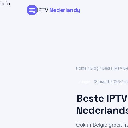
`n
`n
IPTV
Nederlandy
Home
Prijzen
Installatiegids
Home
›
Blog
› Beste IPTV Be
Contact
18 maart 2026
·
7 mi
België
Beste IPTV
Nederlands
Ook in België groeit 