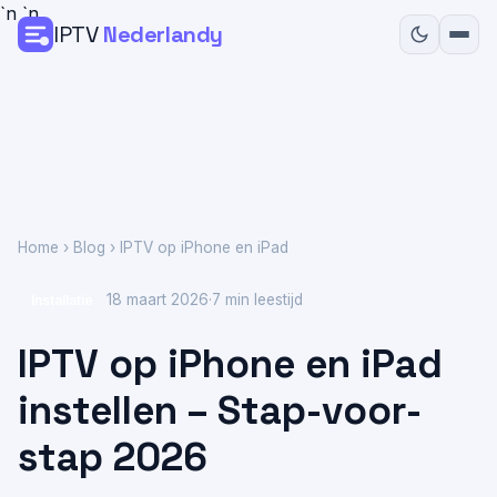
`n
`n
IPTV
Nederlandy
Home
Prijzen
Installatiegids
Home
›
Blog
› IPTV op iPhone en iPad
Contact
18 maart 2026
·
7 min leestijd
Installatie
Bestel Nu
IPTV op iPhone en iPad
instellen – Stap-voor-
stap 2026